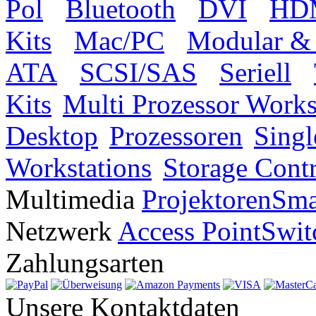
Pol
Bluetooth
DVI
HD
Kits
Mac/PC
Modular &
ATA
SCSI/SAS
Seriell
Kits
Multi Prozessor Works
Desktop
Prozessoren
Singl
Workstations
Storage Contr
Multimedia
Projektoren
Sma
Netzwerk
Access Point
Swit
Zahlungsarten
Unsere Kontaktdaten