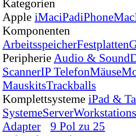
Kategorien
Apple
iMac
iPad
iPhone
Mac
Komponenten
Arbeitsspeicher
Festplatten
G
Peripherie
Audio & Sound
D
Scanner
IP Telefon
Mäuse
Mo
Mauskits
Trackballs
Komplettsysteme
iPad & Ta
Systeme
Server
Workstation
Adapter
9 Pol zu 25